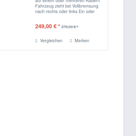
auf einem oder mehreren Rädern
Fahrzeug zieht bei Vollbremsung
nach rechts oder links Ein oder
mehrere Räder blockieren
dauerhaft oder bremsen nicht Ventil
249,00 € *
379,00 € *
für Bremskreis im Hydraulikblock
öffnet nicht Am...
Vergleichen
Merken