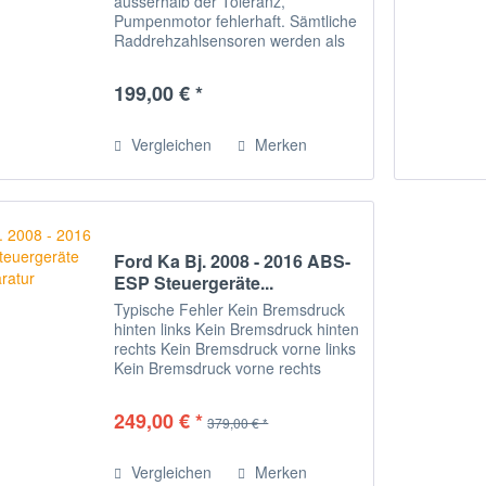
ausserhalb der Toleranz,
Pumpenmotor fehlerhaft. Sämtliche
Raddrehzahlsensoren werden als
defekt angezeigt. 1. Defektes Gerät
ausbauen Lassen Sie Ihr Gerät von
199,00 € *
einer Werkstatt Ihrer Wahl
ausbauen. 2. Gerät...
Vergleichen
Merken
Ford Ka Bj. 2008 - 2016 ABS-
ESP Steuergeräte...
Typische Fehler Kein Bremsdruck
hinten links Kein Bremsdruck hinten
rechts Kein Bremsdruck vorne links
Kein Bremsdruck vorne rechts
Fahrzeug zieht bei Vollbremsung
nach links oder rechts Ventil im
249,00 € *
379,00 € *
Hydraulikblock öffnet nicht 1.
Defektes...
Vergleichen
Merken