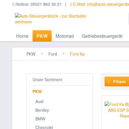
Hotline: 05021 860 30 21 |
E-Mail: info@auto-steuergerä
Home
PKW
Motorrad
Getriebesteuergerät
PKW
Ford
Ford Ka
Unser Sortiment
Filtern
PKW
Audi
Bentley
BMW
Chevrolet