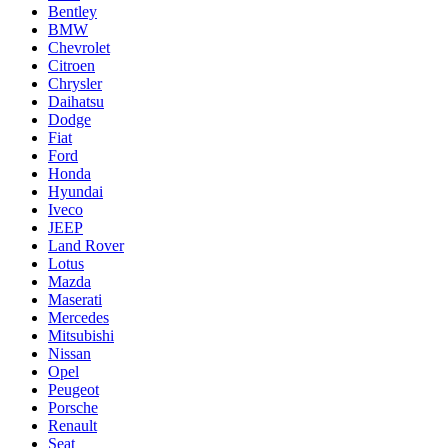
Bentley
BMW
Chevrolet
Citroen
Chrysler
Daihatsu
Dodge
Fiat
Ford
Honda
Hyundai
Iveco
JEEP
Land Rover
Lotus
Mazda
Maserati
Mercedes
Mitsubishi
Nissan
Opel
Peugeot
Porsche
Renault
Seat