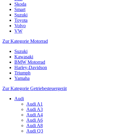
Skoda
Smart
Suzuki
Toyota
Volvo
VW
Zur Kategorie Motorrad
Suzuki
Kawasaki
BMW Motorrad
Harley-Davidson
Triumph
Yamaha
Zur Kategorie Getriebesteuergerät
Audi
Audi A1
Audi A3
Audi A4
Audi A6
Audi A8
Audi Q3