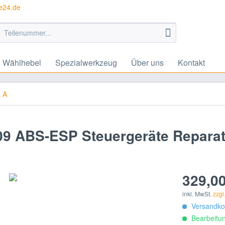
te24.de
Wählhebel
Spezialwerkzeug
Über uns
Kontakt
a A
009 ABS-ESP Steuergeräte Repara
329,00
inkl. MwSt.
zzgl
Versandkos
Bearbeitun