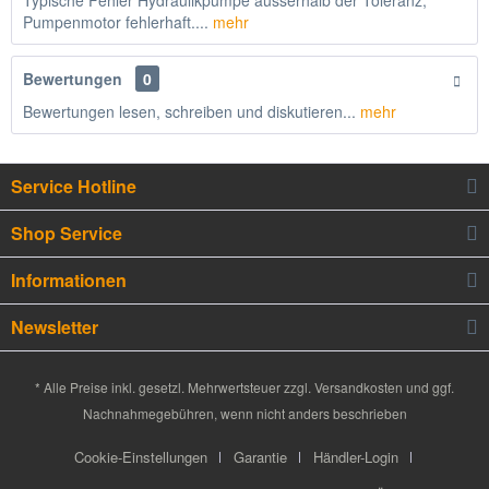
Typische Fehler Hydraulikpumpe ausserhalb der Toleranz,
Pumpenmotor fehlerhaft....
mehr
Bewertungen
0
Bewertungen lesen, schreiben und diskutieren...
mehr
Service Hotline
Shop Service
Informationen
Newsletter
* Alle Preise inkl. gesetzl. Mehrwertsteuer zzgl.
Versandkosten
und ggf.
Nachnahmegebühren, wenn nicht anders beschrieben
Cookie-Einstellungen
Garantie
Händler-Login