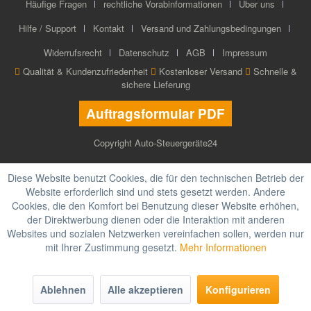
Häufige Fragen
rechtliche Vorabinformationen
Über uns
Hilfe / Support
Kontakt
Versand und Zahlungsbedingungen
Widerrufsrecht
Datenschutz
AGB
Impressum
Qualität & Kundenzufriedenheit
Kostenloser Versand
Schnelle &
sichere Lieferung
Auftragsformular PDF
Copyright Auto-Steuergeräte24
Diese Website benutzt Cookies, die für den technischen Betrieb der
Website erforderlich sind und stets gesetzt werden. Andere
Cookies, die den Komfort bei Benutzung dieser Website erhöhen,
der Direktwerbung dienen oder die Interaktion mit anderen
Websites und sozialen Netzwerken vereinfachen sollen, werden nur
mit Ihrer Zustimmung gesetzt.
Mehr Informationen
Ablehnen
Alle akzeptieren
Konfigurieren