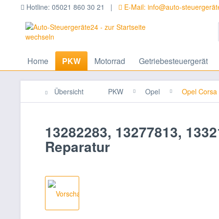
Hotline: 05021 860 30 21 |
E-Mail: info@auto-steuergerä
Home
PKW
Motorrad
Getriebesteuergerät
Übersicht
PKW
Opel
Opel Corsa
13282283, 13277813, 1332
Reparatur