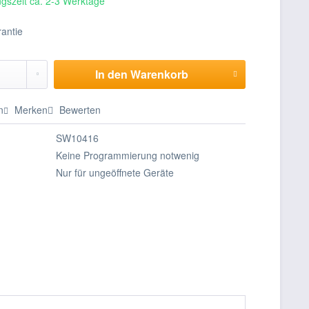
gszeit ca. 2-3 Werktage
In den
Warenkorb
n
Merken
Bewerten
SW10416
Keine Programmierung notwenig
Nur für ungeöffnete Geräte