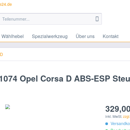
te24.de
Wählhebel
Spezialwerkzeug
Über uns
Kontakt
 D
1074 Opel Corsa D ABS-ESP Steu
329,00
inkl. MwSt.
zzgl
Versandkos