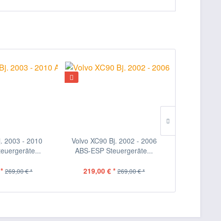
j. 2003 - 2010
Volvo XC90 Bj. 2002 - 2006
Hyundai Getz
euergeräte...
ABS-ESP Steuergeräte...
ABS Ste
*
219,00 € *
259
269,00 € *
269,00 € *