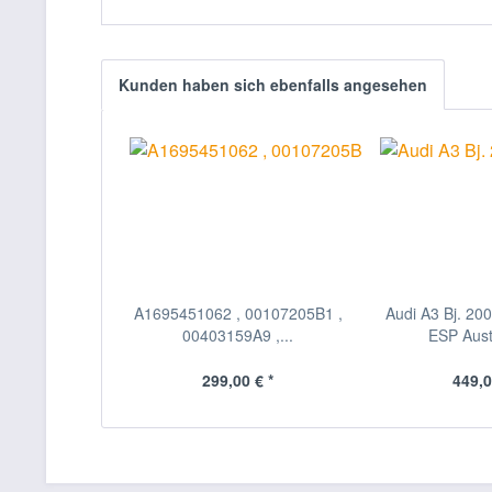
Kunden haben sich ebenfalls angesehen
A1695451062 , 00107205B1 ,
Audi A3 Bj. 20
00403159A9 ,...
ESP Aust
299,00 € *
449,0