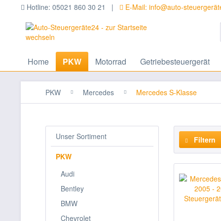
Hotline: 05021 860 30 21 |
E-Mail: info@auto-steuergerä
Home
PKW
Motorrad
Getriebesteuergerät
PKW
Mercedes
Mercedes S-Klasse
Unser Sortiment
Filtern
PKW
Audi
Bentley
BMW
Chevrolet