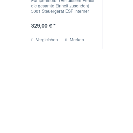
Pumpenmotor (Bei diesem Fehler
die gesamte Einheit zusenden)
5001 Steuergerät ESP interner
Fehler 20481 Steuergerät ESP
interner Fehler 5945 Steuergerät
329,00 € *
interner Fehler 22853 Steuergerät
interner Fehler 5944...
Vergleichen
Merken