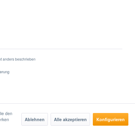
t anders beschrieben
ferung
die den
erken
Ablehnen
Alle akzeptieren
Konfigurieren