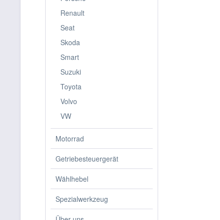
Renault
Seat
Skoda
Smart
Suzuki
Toyota
Volvo
VW
Motorrad
Getriebesteuergerät
Wählhebel
Spezialwerkzeug
Über uns