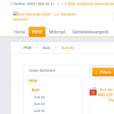
Hotline: 05021 860 30 21 |
E-Mail: info@auto-steuergerä
Home
PKW
Motorrad
Getriebesteuergerät
PKW
Audi
Audi A6
Unser Sortiment
Filtern
PKW
Audi
Audi A2
Audi A3
Audi A4