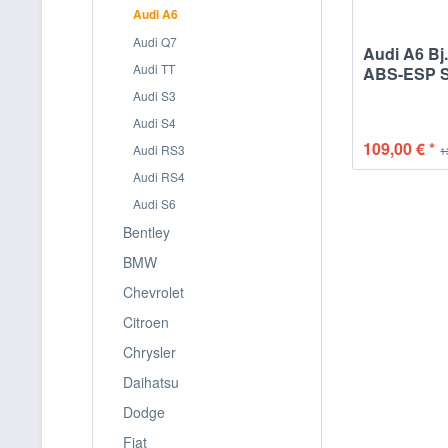
Audi A6
Audi Q7
Audi A6 Bj.
Audi TT
ABS-ESP St
Audi S3
Audi S4
109,00 € *
Audi RS3
1
Audi RS4
Audi S6
Bentley
BMW
Chevrolet
Citroen
Chrysler
Daihatsu
Dodge
Fiat