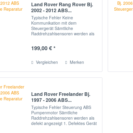
Land Rover Rang Rover Bj.
2002 - 2012 ABS...
Typische Fehler Keine
Kommunikation mit dem
Steuergerät Sämtliche
Raddrehzahlsensoren werden als
defekt angezeigt. 1. Defektes Gerät
ausbauen Lassen Sie Ihr Gerät von
199,00 € *
einer Werkstatt Ihrer Wahl
ausbauen. 2. Gerät verschicken
Bitte...
Vergleichen
Merken
Land Rover Freelander Bj.
1997 - 2006 ABS...
Typische Fehler Steuerung ABS
Pumpenmotor Sämtliche
Raddrehzahlsensoren werden als
defekt angezeigt 1. Defektes Gerät
ausbauen Lassen Sie Ihr Gerät von