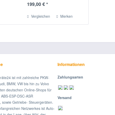
einer Werkstatt Ihrer Wahl
199,00 € *
ausbauen. 2. Gerät verschicken
Bitte verpacken Sie das...
Vergleichen
Merken
ce
Informationen
Zahlungsarten
räte24 ist mit zahlreiche PKW-
udi, BMW, VW bis hin zu Volvo
ßten deutschen Online-Shops für
on ABS-ESP-DSC-ASR
Versand
, sowie Getriebe- Steuergeräten.
fangreichen Netzwerkes ist Auto-
4 in der Lage, über 90% der