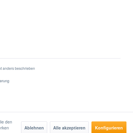
t anders beschrieben
ferung
die den
erken
Ablehnen
Alle akzeptieren
Konfigurieren