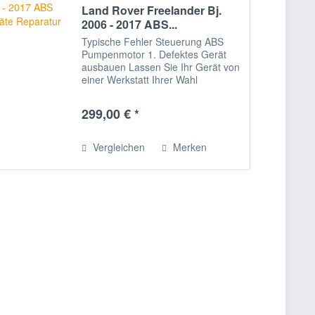
Land Rover Freelander Bj.
2006 - 2017 ABS...
Typische Fehler Steuerung ABS
Pumpenmotor 1. Defektes Gerät
ausbauen Lassen Sie Ihr Gerät von
einer Werkstatt Ihrer Wahl
ausbauen. 2. Gerät verschicken
Bitte verpacken Sie das Gerät
299,00 € *
sorgfältig und senden Sie es uns
mit ausgedruckter...
Vergleichen
Merken