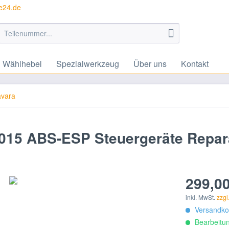
te24.de
Wählhebel
Spezialwerkzeug
Über uns
Kontakt
avara
 2015 ABS-ESP Steuergeräte Repar
299,00
inkl. MwSt.
zzgl
Versandkos
Bearbeitun