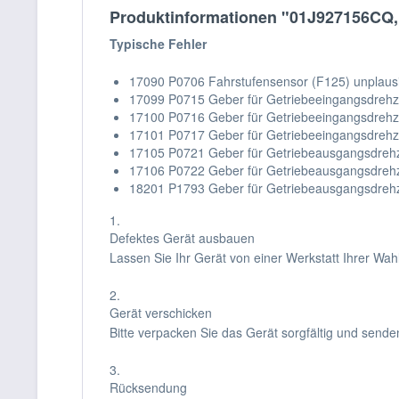
Produktinformationen "01J927156CQ, 
Typische Fehler
17090 P0706 Fahrstufensensor (F125) unplausi
17099 P0715 Geber für Getriebeeingangsdrehzah
17100 P0716 Geber für Getriebeeingangsdrehza
17101 P0717 Geber für Getriebeeingangsdrehza
17105 P0721 Geber für Getriebeausgangsdrehza
17106 P0722 Geber für Getriebeausgangsdrehza
18201 P1793 Geber für Getriebeausgangsdrehza
1.
Defektes Gerät ausbauen
Lassen Sie Ihr Gerät von einer Werkstatt Ihrer Wa
2.
Gerät verschicken
Bitte verpacken Sie das Gerät sorgfältig und sende
3.
Rücksendung