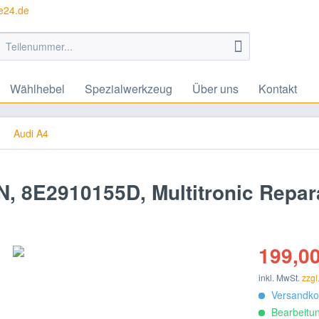
te24.de
Wählhebel
Spezialwerkzeug
Über uns
Kontakt
Audi A4
 8E2910155D, Multitronic Repar
199,00
inkl. MwSt.
zzgl
Versandkos
Bearbeitun