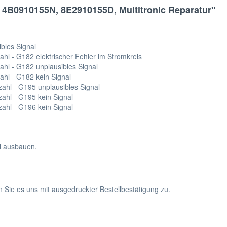
4B0910155N, 8E2910155D, Multitronic Reparatur"
bles Signal
l - G182 elektrischer Fehler im Stromkreis
hl - G182 unplausibles Signal
hl - G182 kein Signal
hl - G195 unplausibles Signal
hl - G195 kein Signal
hl - G196 kein Signal
hl ausbauen.
n Sie es uns mit ausgedruckter Bestellbestätigung zu.