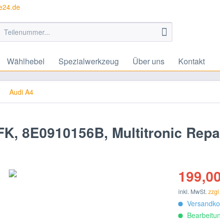
te24.de
Wählhebel
Spezialwerkzeug
Über uns
Kontakt
Audi A4
K, 8E0910156B, Multitronic Repa
199,00
inkl. MwSt.
zzgl
Versandkos
Bearbeitun